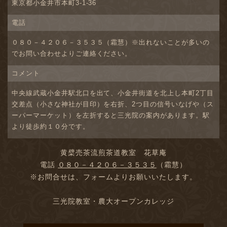
東京都小金井市本町3-1-36
電話
０８０－４２０６－３５３５（霜慧）※出れないことが多いの
でお問い合わせよりご連絡ください。
コメント
中央線武蔵小金井駅北口を出て、小金井街道を北上し本町2丁目
交差点（小さな神社が目印）を右折、2つ目の信号いなげや（ス
ーパーマーケット）を左折すると三光院の案内があります。駅
より徒歩約１０分です。
黄檗売茶流煎茶道教室 花草庵
電話
０８０－４２０６－３５３５
（霜慧）
※お問合せは、フォームよりお願いいたします。
三光院教室・農大オープンカレッジ