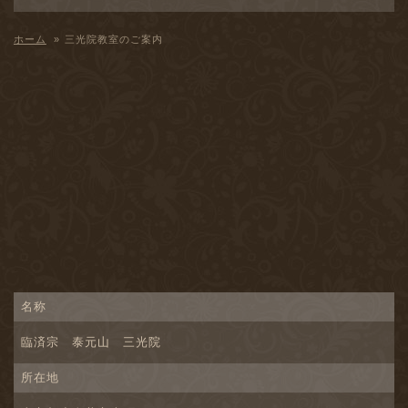
ホーム
»
三光院教室のご案内
名称
臨済宗 泰元山 三光院
所在地